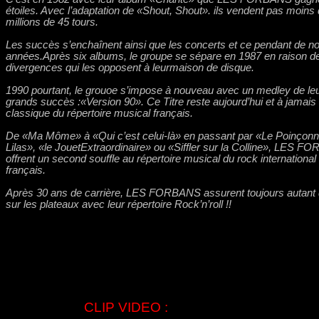
étoiles. Avec l’adaptation de «Shout, Shout». ils vendent pas moins
millions de 45 tours.
Les succès s’enchaînent ainsi que les concerts et ce pendant de 
années.Après six albums, le groupe se sépare en 1987 en raison d
divergences qui les opposent à leurmaison de disque.
1990 pourtant, le grouoe s’impose à nouveau avec un medley de leu
grands succès :«Version 90». Ce Titre reste aujourd’hui et à jamais
classique du répertoire musical français.
De «Ma Môme» à «Qui c’est celui-là» en passant par «Le Poinçon
Lilas», «le JouetExtraordinaire» ou «Siffler sur la Colline», LES 
offrent un second souffle au répertoire musical du rock international 
français.
Après 30 ans de carrière, LES FORBANS assurent toujours autant
sur les plateaux avec leur répertoire Rock’n’roll !!
CLIP VIDEO :